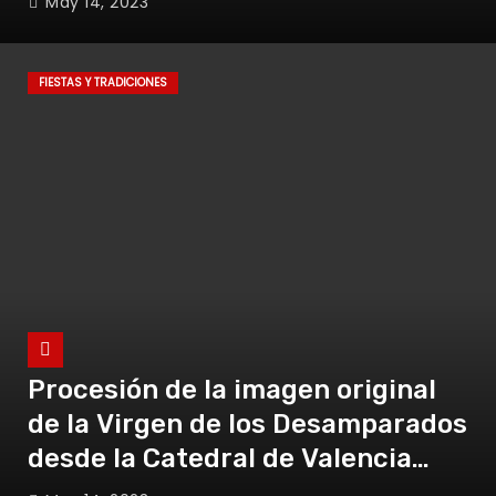
May 14, 2023
FIESTAS Y TRADICIONES
Procesión de la imagen original
de la Virgen de los Desamparados
desde la Catedral de Valencia
hasta el Puente Del Real