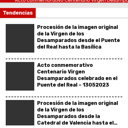
Acto conmemorativo Centenario Virgen Desampara
o
Procesión de la imagen original de la Virgen de l
Tendencias
Misa de Infantes – Centenario de la Coronación d
EL RENTING SIGUE REGISTRANDO NÚMEROS DE RÉ
Procesión de la imagen original
de la Virgen de los
Desamparados desde el Puente
del Real hasta la Basílica
Acto conmemorativo
Centenario Virgen
Desamparados celebrado en el
Puente del Real – 13052023
Procesión de la imagen original
de la Virgen de los
Desamparados desde la
Catedral de Valencia hasta el