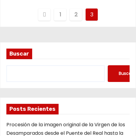
P
1
2
3
a
g
i
Buscar
n
Buscar
a
c
i
Posts Recientes
ó
Procesión de la imagen original de la Virgen de los
n
Desamparados desde el Puente del Real hasta la