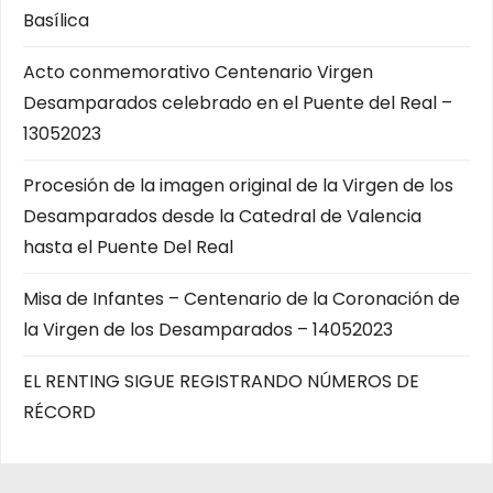
d
Basílica
e
Acto conmemorativo Centenario Virgen
Desamparados celebrado en el Puente del Real –
e
13052023
n
Procesión de la imagen original de la Virgen de los
t
Desamparados desde la Catedral de Valencia
r
hasta el Puente Del Real
a
Misa de Infantes – Centenario de la Coronación de
la Virgen de los Desamparados – 14052023
d
EL RENTING SIGUE REGISTRANDO NÚMEROS DE
a
RÉCORD
s